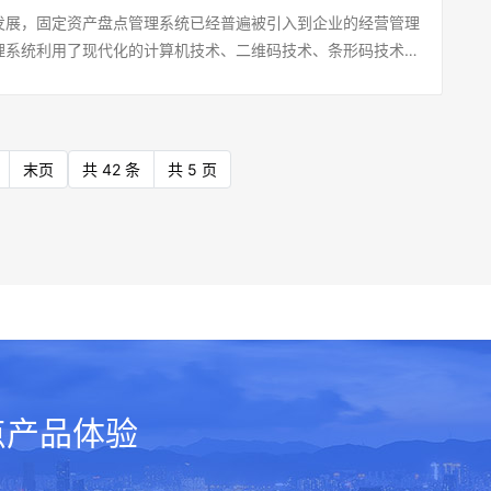
件的厂商之一。其企业固定资产管理软件（高级版）通过
上标签，然后通过手机扫码，进行资产拍照登记。盘点部门全员
方案是利用最新RFID（即射频识别）技术，对企业的固定资产进
发展，固定资产盘点管理系统已经普遍被引入到企业的经营管理
账要能对得上。企业的资产情况，销售情况，这些要和你的账要
模式，让实物资产的管理和盘点变得高效。它涵盖了从固定资产申
产贴标签和初始化清查登记工作。最后汇总盘点数据，对于一些
装RFID电子标签，在出入口及单位内部安装RFID识别设备，
理系统利用了现代化的计算机技术、二维码技术、条形码技术、
D技术提高盘点效率:由于企业盘点的固定资产涉及到多部门多地
修、维保、领用、借用、报废的全生命周期管理。还有20个多
共区域的资产，管理员可以直接扫码盘点。该方法能够快速地多
产实时监控平台，实现资产全面可视化和信息实时更新，是一套
应的硬件扫码技术，可对固定资产的标准化管理流程进行优化，
、工作重、时间紧、总部需要统一监控的特点，因此企业需要利
让企业管理者对固定资产情况全盘掌握。全程云高级版企业固定
支持一维码/二维码/RFID高
使用和流动情况的先进的、规范的、优化的管理机制。（全程云
效率的管理和盘点，极大提升了企业对实物资产的管理和盘点效
ID(条码)技术来提高固定资产的盘点效率。资产管理员再对固定资
理集团/单位企业名下的房屋、建筑物、机器、机械、运输工
RFID手持式终端和手机扫码盘点，盘点速度提高数10倍。节省
支持超高频远距离数据采集，读写距离最远可达25米，自动对
型企、事业单位而言，资产数量多和分布范围广成为了他们每次
FID读写器对固定资产上的电子标签识读，标签信息自动存储
、经营有关的设备、器具、工具等。那么，全程云高级版企业固
货成本、使用成本、人员成本，提升企业资产物资的采购与消耗
识别高密度电子标签。）至于用哪种盘点方式更适合？也可以参
石。然而，在固定资产盘点管理系统的帮助下，这些问题都迎刃
后按照手持机中的数据与数据库中的数据进行核对，并对正常或
末页
共 42 条
共 5 页
企业实现什么样的目标？一、建立集团统一的资产管理标准企业
产出率。试用体验：https://assets.24om.com全程云盘
：1、看资产数量：若资产较多（10000以上），建议使用
不再是困扰企业的难题。那么，固定资产盘点是用手机扫码盘点
，得出固定资产的实际情况，并可按单位、部门生成盘盈·明细
高级版）全面梳理集团及下属公司业务板块的资产管理过程，建
2、看资产触达距离：若资产位置可触达距离较远无法APP聚焦扫
盘点更适合呢？可以参考以下几个维度来选择：1、看资产数量--
点汇总表。6、盘盈或盘亏处理:因为各种原因，如部分固定资产
规范的资产管理流程和组织人员职责规范，完成统一的数字化资
超高频标签；3、看网络环境：若资产置于无网环境则建议使用
以上），建议使用RFID超高频标签；2、看资产触达距离--若资
产在转让在手续不全等，这样就会造成盘盈或盘亏，盘盈的要重
二、实现资产“帐、卡、物”统一企业固定资产管理软件（高级
、看资金预算：RFID超高频标签单价相比普通二维码标签稍贵一
无法APP聚焦扫码，建议使用RFID超高频标签；3、看网络环
也要汇总，上传记录至同定资产管理系统中，然后再找相关责任
产管理-财务管理全流程，实现“台账-资产标签-实物”三者合
全程云资产盘点系统不但支持手机扫码盘点同时也支持RFID
境则建议使用RFID离线盘点；4、看资金预算--RFID超高频标
、物、卡一致。7、盘点后续工作:在资产过程中，一些固定资产
息的全面性、准确性。三、提高资产利用率、完好率企业固定资
咋们使用哪种盘点方式，只要盘前做好计划，使用全程云资产盘
码标签稍贵一些，但更便捷高效。全程云集团企业固定资产盘点
态分为完好、待修、报废，这些要记录下来，上报有关部门进行
通过资产的全生命周期管理，将采购-验收-台账管理-打标贴
点，两种盘点方式相比传统手工盘点方式，都会高效数倍的。年
固定资产全生命周期管理(1)全面梳理集团及下属公司业务板块的
发现有的固定资产标牌因为日久天才、维修等原因而脱落，在盘
-闲置-报废-清理等全过程线上数字化，实现全集团内部资产的调
免费试用全程云资产盘点系统https://assets.24om.com
统一的标准，制定规范的资产管理流程和组织人 员职责规范，
后做好标识，补制作标牌，以便以后核查时方便。8、全程云盘
用率。从资产的使用全流程，包括采购,使用,管理、保养维护
管理体系的建设。(2)打通采购管理-资产管理-财务管理全流
松盘点全员盘点是由固定资产管理员按资产的使用者生成盘点任
产使用状况，提高资产的完好率。四、采用RFID无线盘点和
点产品体验
标签-实物”三者合一。提高集团资产信息的全面 性、准确性。
人和保管人/盘点人见到资产就贴上标签，然后通过手机扫码，
数倍提升企业固定资产管理软件（高级版）采用最新的二维码、
周期管理，将采购-验收-台账管理-打标贴签-盘点-维修-调拨-
盘点部门全员参与，将快速完成资产贴标签和初始化清查登记工
、智能手机等新设备和无线射频技术相结合。极大地提高了集团
全过程线上数字化，实现全集团内部资产的调拨、共享，让资产清