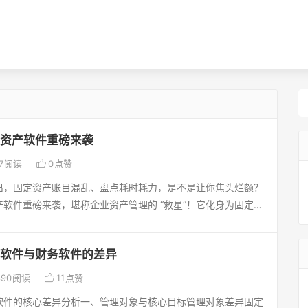
资产软件重磅来袭

7
阅读
0
点赞
出，固定资产账目混乱、盘点耗时耗力，是不是让你焦头烂额？
软件重磅来袭，堪称企业资产管理的 “救星”！它化身为固定资
”，从资产采购环节的精细登记，到入库时的严谨流程把控，再到
，直至最终报废处置，实现全生命周期的智能化精准追踪。每一
软件与财务软件的差异
误，确保账实完全相符。操作界面设计人性化，简洁直观，哪怕
迅速上手，轻松完成各项资产管理任务，极大节省时间成本。无

890
阅读
11
点赞
的大型企业，还是处于发展初期、资产规模较小的创业公司，全
件的核心差异分析一、管理对象与核心目标‌管理对象差异‌固定
完美适配，量身定制资产管理方案。用了它，资产管理效率瞬间