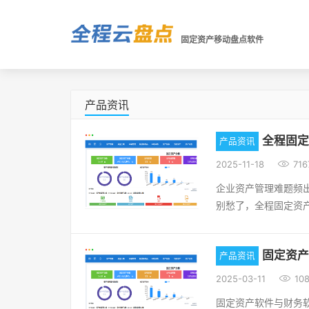
固定资产移动盘点软件
产品资讯
全程固定
产品资讯

2025-11-18
716
企业资产管理难题频
别愁了，全程固定资产
产的贴身 “超级管家
日常使用、维修保养
固定资产
产品资讯
项资产数据都精准无
是电脑操作小白也能

2025-03-11
10
论你是拥有海量资产
固定资产软件与财务软
程固定资产软件都能