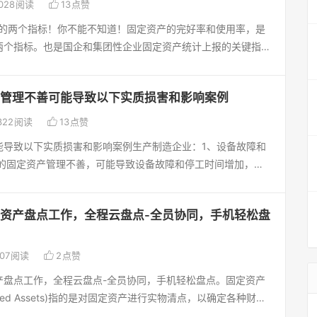

028
阅读
13
点赞
部署独立固定资产软件‌；若仅需折旧核算、税务合规等基础功
全技术支持的客户。该服务通过一站式的综合安防管理，协助客
要的两个指标！你不能不知道！固定资产的完好率和使用率，是
可满足‌。总结固定资产软件通过实物管理与技术融合实现资产全
威胁，保障服务器和应用系统的稳定运行。服务内容：安全风险
两个指标。也是国企和集团性企业固定资产统计上报的关键指
则聚焦资金流合规性。两者差异主要体现在管理对象、功能深度
客户业务环境和安全需求，进行全面的系统安全评估，找出潜在
率是指固定资产处于良好状态的比例，通常以百分比表示。这意
业应根据资产规模、技术需求及管理目标综合选型，避免因功能重
解决方案。安全巡检与监测：每日监测网络和系统的访问趋势，
老化或无法正常运作的问题。完好率越高，表示资产管理越有
‌。全程固定资产软件免费试用 15 天，高效资产管理即刻开
有效的防护建议。安全加固服务：基于安全评估结果，为系统和
管理不善可能导致以下实质损害和影响案例
地利用资产，减少维修和更换的成本，提高生产效率和产品质
，提升抗攻击能力。应急响应：提供7*24小时应急响应服
用率则是指固定资产实际被使用的时间和能力的比率。使用率高
程固定资产软件 / 全程固定资产系统来帮您！现在，只需轻松

322
阅读
13
点赞
事件发生后快速恢复业务。漏洞管理与修复：实时发现和修复系
利用，生产能力得到最大化，有助于提高企业的生产效率和利
5 天软件试用资格，体验前所未有的资产管理便捷性！ 这款软
防止安全隐患。重大活动护航：为客户的重大活动期间提供安全
能导致以下实质损害和影响案例生产制造企业：1、设备故障和
味着生产线闲置或设备闲置，导致资源浪费和生产效率降低。综
集团资产管理、移动盘点等特色模块一应俱全，能帮您提升资产
平稳。服务优势：- 一体化安全防护：覆盖计算、存储、数据库
备的固定资产管理不善，可能导致设备故障和停工时间增加，影
完好率和使用率都是评估企业资产管理效率和资产利用程度的重
，为企业打造全面的移动固定资产盘点解决方案。无论是大型集
，确保客户的数字资产安全无忧。- 全面攻击检测：整合
间，进而损害企业的生产能力和客户信任。质量问题： 设备不
营和盈利能力具有重要影响。全程云盘点-全员协同手机轻松盘
其中找到适合自己的资产管理模式。 别再犹豫了，抓住
，提供全链路检测能力，快速识别和定位最新安全风险。- 低资
产品质量问题，引发产品召回或客户投诉，损害企业的声誉和市
色的全员盘点解决方案是由固定资产管理员按资产的使用者生成
，亲身感受全程固定资产软件的魅力！如果您在试用过程中有任
测方案，确保服务器资源占用率低，不影响正常业务。客户咨询
资产盘点工作，全程云盘点-全员协同，手机轻松盘
费： 不良的设备管理可能导致能源浪费，增加生产成本，并对企
的使用人和保管人/盘点人见到资产就贴上标签，然后通过手机
软件详情，欢迎随时拨打咨询热线 400 628 1636，也可
成负面影响。服务企业：1、客户服务中断： 服务企业如酒店、
登记。盘点部门全员参与，将快速完成资产贴标签和初始化清查
164201 咨询，我们的专业顾问团队随时为您服务。赶快行动起
防护技术和行业经验，为客户提供覆盖事前防护、事中响应、事
果固定资产如系统、设备或设施管理不善，可能导致客户服务中

07
阅读
2
点赞
盘点数据，对于一些没有具体使用人的公共区域的资产，管理员
来，开启高效资产管理新征程！ 试用链接：https://assets.24om.com/Reg
。我们诚挚邀请各企事业单位洽谈合作，共同守护信息安全！如
和忠诚度。2、安全问题： 不良的设备或设施管理可能导致安全
该方法能够快速地多分散在多地的固定资产进行盘点。全程云盘
产盘点工作，全程云盘点-全员协同，手机轻松盘点。固定资产
服务方案，请拨打全国咨询电话：400-628-1636，或访问
构问题、设备故障等，危及员工和客户的安全。3、效率下降：
码/二维码/RFID高频/超高频标签，使用RFID手持式终端和
of Fixed Assets)指的是对固定资产进行实物清点，以确定各种财产
http://www.eqccd.com)。
导致服务效率下降，例如系统崩溃导致操作员无法及时处理客户
速度提高数10倍。节省企业资产管理中的存货成本、使用成
。盘点的做法是，先将“固定资产”账户的余额与固定资产明细账