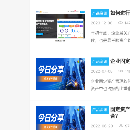
请求，影响业务流程
本、人员成本，提升
(固定资产卡片)的
梁、水管等固定资产
试用体验：https://a
如何进行
产品资讯
和财务部门共同盘点
严重影响居民生活和
屋、机器、机械、建

2023-12-06
14
产管理不善，可能导
等。是企业的劳动手
严重影响，例如最近
年初年底，企业最关
定资产一股被分为生
理不善，例如自动柜
候，也是最考验资产
产、不需用固定资产
正常使用服务，影响
检查一下固定资产固
如何全面盘点固定资
对资产所有者将会产
所，现管理部门、管
范的盘点计划。用全
意味着资产的价值下
企业固定
产品资讯
帐面数核对，如发现
点时间企业需先确定
产的收益能力。2、
盘点盈亏表。分别列

2022-07-08
14
全面的盘点。当然每
要更频繁的维护和修
损固定资产的名称、
人员当盘点的日期确
企业固定资产管理软
和完好率可能导致生
研究和提出改进措施
企业需先确定资产盘点
资产中也占据的比重
回报率减少： 资产
定义之后，我再给大
般为部门的主管;盘
具有数量庞大，种类
回报和公司的长期增
具有数量大、种类多
大的区别，就是企业
点。企业利用简单、
公司的声誉和信誉，
通过全程手机盘点可
有:固定资产的盘点;
固定资产
产品资讯
企业正确评估固定资
固定资产的良好状态
息。在手机APP或P
确盘点原则:1)、账
合？
率，实现资产的保值
6、全程云盘点-全员协同手机轻松盘点 全程
了。（2）RFID无
脑，有多少台设备等
竞争实力。全程云固定

案是由固定资产管理
2022-06-20
97
别，标识假如贴在不
要查清原因。账货相