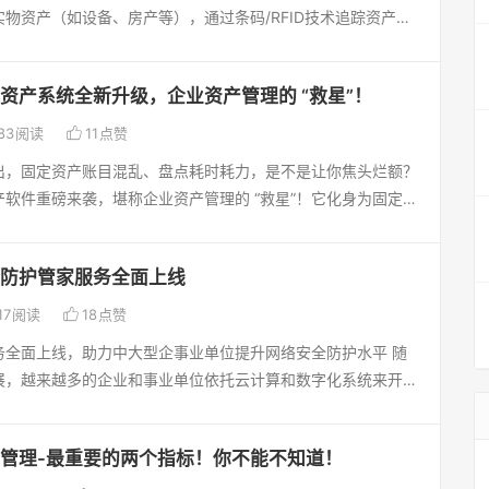
物资产（如设备、房产等），通过条码/RFID技术追踪资产全
显著下降。众多企业已经通过它成功实现资产管理的转型升级，
拨、报废等）‌；财务软件以资金流为核心，处理会计核算、税务
在下单：赠送标签打印机】【支持各类RFID 盘点设备】别再犹
数据，不直接管理实物资产‌。‌管理目标差异‌固定资产软件旨在
产软件成为你企业资产管理的得力助手，开启高效管理新篇章。
资产系统全新升级，企业资产管理的 “救星”！
”，减少资产流失和闲置浪费，提升实物管理效率‌；财务软件侧
信你定会相见恨晚！#全程固定资产软件 #资产管理好帮手！
过自动化记账、折旧核算等功能支持财务审计与税务管理‌。二、

83
阅读
11
点赞
功能覆盖范围‌固定资产软件包含采购入库、调拨维修、盘点预警
出，固定资产账目混乱、盘点耗时耗力，是不是让你焦头烂额？
持低值易耗品分账核算‌；财务软件的固定资产模块仅实现资产入
软件重磅来袭，堪称企业资产管理的 “救星”！它化身为固定资
能，缺乏实物追踪能力，易导致账实不符‌。‌技术实现方式‌固定
”，从资产采购环节的精细登记，到入库时的严谨流程把控，再到
FID技术实现“一物一码”管理，支持移动端扫码盘点和实时数据
，直至最终报废处置，实现全生命周期的智能化精准追踪。每一
过会计分录自动生成、凭证模板化等简化账务处理，与总账模块深
防护管家服务全面上线
误，确保账实完全相符。操作界面设计人性化，简洁直观，哪怕
处理与协同管理‌折旧核算差异‌固定资产软件自动生成折旧数据并
迅速上手，轻松完成各项资产管理任务，极大节省时间成本。无

17
阅读
18
点赞
保折旧金额与实物状态匹配‌；财务软件需手动维护折旧规则，若
的大型企业，还是处于发展初期、资产规模较小的创业公司，全
数据，易出现折旧误差（如当月新增资产误提折旧）‌。‌协同管
全面上线，助力中大型企事业单位提升网络安全防护水平 随
完美适配，量身定制资产管理方案。用了它，资产管理效率瞬间
支持多部门协同盘点，自动生成差异报告并触发预警‌；财务软件
展，越来越多的企业和事业单位依托云计算和数字化系统来开展
显著下降。众多企业已经通过它成功实现资产管理的转型升级，
，实物状态变更（如调拨、报废）需人工传递信息，导致流程滞
益增长的网络安全风险。为帮助中大型企事业单位应对复杂的安
在下单：赠送标签打印机】【支持各类RFID 盘点设备】别再犹
选型建议‌企业规模适配性‌中小型企业可优先选择财务软件的固定
护管家服务正式上线！我们将以一体化的安防解决方案为客户提
产软件成为你企业资产管理的得力助手，开启高效管理新篇章。
账务需求‌；中大型企业或资产密集型行业（如制造业、医疗）需
管理-最重要的两个指标！你不能不知道！
监测、安全加固到应急响应的全方位支持。服务对象：全程安全
信你定会相见恨晚！#全程固定资产软件 #资产管理好帮手！
规避账实差异风险‌。‌技术需求导向‌需RFID/条码技术、移动
国范围内的中大型企业和事业单位，特别适合已有基本系统管理