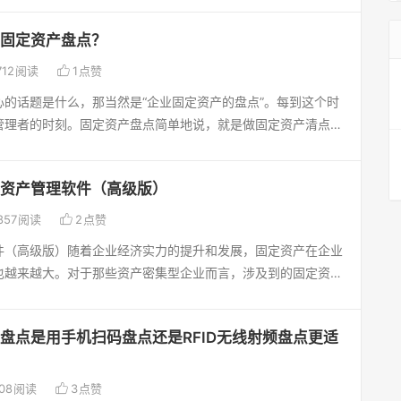
和客户体验。基础设施案例：如果城市的基础设施如道路、桥
企业资产物资的采购与消耗管理，提高资产管理的投入产出率。
原始价值金额之和核对相符，然后由固定资产管理部门、使用部门
管理不善，可能会导致交通拥堵、水源污染、供水中断等问题，
ssets.24om.com全程云盘点
固定资产盘点？
。什么是固定资产呢?固定资产是指企业使用期限超过1年的房
城市发展。电力行业案例：在电力行业，如果电网设备的固定资
筑物、运输工具以及其他与生产、经营有关的设备、工具、器具

712
阅读
1
点赞
致设备老化、故障频发，甚至引发停电事件，给用户和企业带来
段，也是企业赖以生产经营的主要资产。从会计的角度划分，同
的美东北部停电事件。银行业案例：在银行业，如果固定资产管
心的话题是什么，那当然是“企业固定资产的盘点”。每到这个时
产用固定资产、非生产用固定资产、租出固定资产未使用固定资
员机、IT系统、银行柜台等设备维护不及时，可能导致客户无法
管理者的时刻。固定资产盘点简单地说，就是做固定资产清点，
、融资租赁回定资产、接受捐赠固定资产等。那么，企业一般该
银行的客户满意度和市场竞争力。综合来说固定资产管理不好，
定资产完好率，利用率。以及资产有无丢失，现状如何，放置场
产呢?企业若想要做好固定资产的盘点工作，就需要制定全面规
生以下几方面影响：1、资产价值下降： 低使用率和完好率可能
理者、有无资产标签等。经过实地盘点，把固定资产的实有数与
程云盘点可以按固定资产分类或所属部分分批盘点。1、明确盘
降，因为它们无法充分发挥效益或保持正常运转，从而影响了资
资产管理软件（高级版）
盘盈、盘亏和毁损，及时查明原因，确定责任，并编制固定资产
好盘点的日期，一般企业会选择在固定时间对固定资产进行一次
成本增加： 维修和保养费用可能会增加，因为低完好率的资产需
明盘盈固定资产的名称、数量、重量价值、估计折旧和盘亏、毁

857
阅读
2
点赞
个企业也可以按照实际的情况，确定盘点的日期。2、明确盘点
复，这可能增加企业的运营成本。3、生产效率下降： 低使用率
数量、原价、已提折旧等，按照规定程序上报审批。同时，还要
定好以后，那企业就需提前3-4天做盘点前期的准备工作。首先
件（高级版）随着企业经济实力的提升和发展，固定资产在企业
产效率下降，从而影响企业的盈利能力和市场竞争力。4、投资
，以便进一步加强固定资产的管理。当我们清楚年终资产盘点的
人员及监管人员(财务部门的人员):每个部门的盘点责任人，一
也越来越大。对于那些资产密集型企业而言，涉及到的固定资产
的低利用率和不良状态可能降低投资回报率，这可能影响股东的
家分析一下固定资产的盘点方式：（1）手机扫码盘点固定资产
点总负责人为企业的高层领导，其实每月的盘点和年底的盘点最
繁杂，价值高，使用周期长，使用地点分散，管理难度大的特
长潜力。5、影响信誉和声誉： 低效率和资产状况不佳可能损害
、地点分散的特点。传统手工盘点方式工作量大、准确性低。
的重视度不一样。3、明确盘点内容:企业固定资产盘点的内容
高效的管理手段对固定资产进行科学管理和正确核算，才能促进
这可能影响到企业与供应商、客户和投资者的关系。因此，维护
以批量生成和打印条形码/二维码，快速确认资产实物与使用信
物料、半成品、成品的盘点;以及副资材、工具等的盘点。4、明
盘点是用手机扫码盘点还是RFID无线射频盘点更适
产的整体情况，保证固定资产安全完整，提高固定资产使用效
和提高其使用率对于确保企业的长期可持续性和增长至关重要。
C端建立好盘点计划后，登陆手机上APP，就可以开展扫描盘点
实要相符:账面资产额，要清点实际的固定资产，比如有多少台电
增值，降低企业管理成本，提高企业经济效益，增强企业的综合
云盘点系统最具特点的全员盘点解决方
线远距离盘点固定资产种类复杂多样，形状各异放置的部位的差
。账面款项额，要清点现金，以后存款和账面的要一致，不一致
资产管理软件成立于2008年，是国内最早开始将SAAS引入

员按资产的使用者生成盘点任务，各项资产的使用人和保管人/
08
阅读
3
点赞
易被见到的地区，这时如果用手机扫码盘点就会降低一定的效
符，账上存货和实际存货要一致，不一致要查原因。2)账账要相