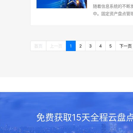
企业固定资产管理软
盘点人见到资产就贴
率。RFID资产管理
随着信息系统的不断
符:总账和各个明细
PC+APP相结合的
参与，将快速完成资
行标签式管理，通过加
中。固定资产盘点管
相符。5、借用RFI
购、采购、入库、维
没有具体使用人的公
再结合数据中心对资
RFID技术，兼容对
点盘点，具有范围大
维度固定资产报表可
分散在多地的固定资产进行盘点。 全程云固定资产盘点
能够实时监控资产的
可对固定资产实行高
用信息化手段--RF
资产管理软件，可管
频/超高频标签，使用
RFID资产盘点系统
率。对于一般的大中
产盘点时，通过手持R
具，以及其他与生产
企业资产管理中的存
焦，轻松采集，快速
固定资产盘点的绊脚
到手持读写器中，然
首页
上一页
1
2
3
4
5
下一页
定资产管理软件能为
管理，提高资产管理的投入
考以下几个维度来选择
而解。固定资产盘点
异常的数据做出处理
固定资产管理软件（
点
RFID超高频标签；
还是RFID无线射频
表、盘亏明细表、盘
立统一的标准，制定
码，建议使用RFID
若资产较多（5000
是移动、公用的，资
产管理体系的建设。
RFID离线盘点；4
产位置可触达距离较远
新登记入帐，盘亏的
版）打通采购管理-资
些，但更便捷高效。而
境--若资产置于无网环
人核查原因，做到账
一。提高集团资产信
无线盘点。无论年终
签单价相比普通二维
会有损坏，设备的状
产管理软件（高级版）
点系统让全员参与盘
管理数字化平台---
处理;在盘点中，会
签-盘点-维修-调拨
终使用哪种盘点方式？可以
资产管理过程，建立
点时必须记好了，然
拨、共享，提高资产利
完成统一的数字化资产
点-全员协同手机轻
等方面来保持较好的资
免费获取15天全程云盘
程，实现“台账-资产
务，各项资产的使用
手机盘点，盘点效率
(3)通过资产的全生命
进行资产拍照登记。
RFID、云计算技术
闲置-报废-清理等