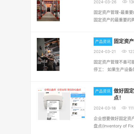

2024-03-26
13
盘点等功能时，必须
人员，但缺乏专业安
固定资产管理-最重
能，财务软件模块即
户及时防范潜在安全
固定资产的最重要的
流程管控，财务软件
评估：专业团队根据
标。固定资产的完好
及协同效率上‌。企
的漏洞，并制定安全
味着资产没有损坏、
叠或缺失导致管理漏洞
识别异常行为并提供
固定资产
产品资讯
效，企业能够更充分
启！ 您还在为固定资产管理头疼吗？繁琐的盘点流程、资产数据混乱，是不是让您
网络设备提供加固方案
量。而固定资产的使
焦头烂额？别担心，全

2024-03-21
12
务，帮助客户在安全
意味着资产得到充分
一点，就能免费获取 1
统和应用中的漏洞，
固定资产管理不善可
润。低使用率可能意
件拥有强大的功能，
护航，确保业务持续
停工： 如果生产设
合来看，固定资产的
管理运转效率 90%
和云产品的全链路防护
响生产进度和交付时
要指标，对企业的运
团，还是中小企业，都能在
250+威胁检测模型
良或老化可能会导致
点全程云盘点系统特
这次免费试用的机会
源占用：通过云端检
做好固定
产品资讯
场地位。2、能源浪
盘点任务，各项资产
何疑问，或是想了解更多
与服务支持： 作为全程软件多年来专注于企业信息安全的成果，“全程安全防护管家
点！
业的环境可持续性造
扫码，进行资产拍照
以添加微信 18529
服务”整合了最新的
航空公司或银行，如

2024-03-18
111
登记工作。最后汇总
后优化的全流程支持
断，降低客户满意度
可以直接扫码盘点。
企业想要做好固定资
需了解更多信息或定制
隐患，例如建筑物结
点系统支持固定资产一维
盘点(lnventory 
我们的官方网站[全程官网](
不良的资产管理可能
手机扫码盘点，盘点
在一定时期的实存数