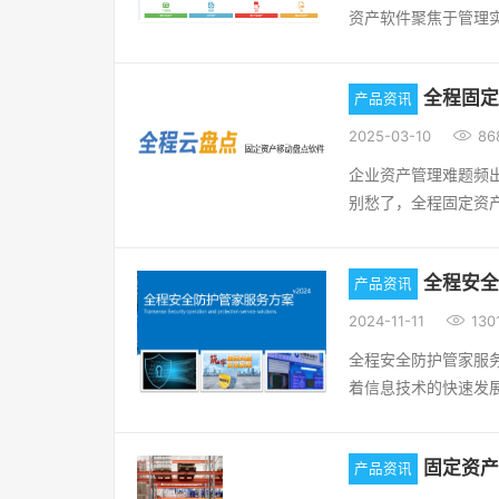
资产软件聚焦于管理实
飙升，企业运营成本
生命周期（采购、调
好评如潮！--》【现
申报、财务报表等财务
豫了，让全程固定资
全程固定
产品资讯
实现“账、卡、物一致
赶紧来体验一下吧，相
重资金流合规性，通

2025-03-10
86
功能定位与技术应用‌
企业资产管理难题频
等全流程管理，并支
别愁了，全程固定资产
账、折旧计提等基础功
产的贴身 “超级管家
资产软件依赖条码/R
日常使用、维修保养
同步‌；财务软件通
全程安全
产品资讯
项资产数据都精准无
度耦合‌。 三、账务
是电脑操作小白也能

2024-11-11
130
与财务系统对接，确
论你是拥有海量资产
未与固定资产模块同步
全程安全防护管家服务
程固定资产软件都能
理痛点‌固定资产软件
着信息技术的快速发
飙升，企业运营成本
缺乏跨部门协作能力
业务，但也面临着日
好评如潮！--》【现
后‌。四、适用场景与
全挑战，全程安全防
豫了，让全程固定资
资产模块，满足基础
固定资产
产品资讯
供从风险评估、日常
赶紧来体验一下吧，相
采用专业固定资产软件，
防护管家服务面向全